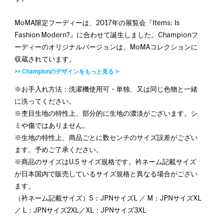
MoMA限定フーディーは、2017年の展覧会『Items: Is
Fashion Modern?』に合わせて誕生しました。Championフ
ーディーのオリジナルバージョンは、MoMAコレクションに
収蔵されています。
>> Championのデザインをもっと見る
※お手入れ方法：洗濯機使用可・単独、又は同じ色物と一緒
に洗ってください。
※杢目生地の特性上、部分的に生地の濃淡がございます。シ
ミや傷ではありません。
※生地の特性上、商品ごとに数センチのサイズ誤差がござい
ます。予めご了承ください。
※商品のサイズはU.S サイズ規格です。衿ネーム記載サイズ
が日本国内で販売しているサイズ規格と異なる場合がござい
ます。
（衿ネーム記載サイズ）S：JPNサイズL ／ M：JPNサイズXL
／ L：JPNサイズ2XL／XL：JPNサイズ3XL