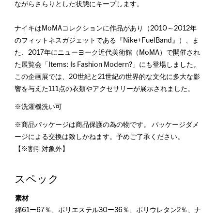
ながらさらりとした状態にキープします。
ナイキはMoMAコレクションに作品があり（2010～2012年
のフィットネスガジェットである『Nike+FuelBand』）、ま
た、2017年にニューヨーク近代美術館（MoMA）で開催され
た展覧会「Items: Is Fashion Modern?」にも登場しました。
この企画展では、20世紀と21世紀の世界的な文化に多大な影
響を与えた111点の衣類やアクセサリーが展示されました。
※洗濯機洗い可
※商品パッケージは商品保護の為の物です。 パッケージダメ
ージによる交換は致しかねます。予めご了承ください。
【※割引対象外】
スペック
素材
綿61ー67％、ポリエステル30ー36％、ポリウレタン2％、ナ