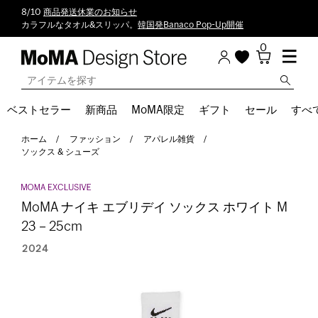
8/10
商品発送休業のお知らせ
カラフルなタオル&スリッパ。
韓国発Banaco Pop-Up開催
0
ベストセラー
新商品
MoMA限定
ギフト
セール
すべ
ホーム
ファッション
アパレル雑貨
ソックス & シューズ
MoMA ナイキ エブリデイ ソックス ホワイト M
23－25cm
2024