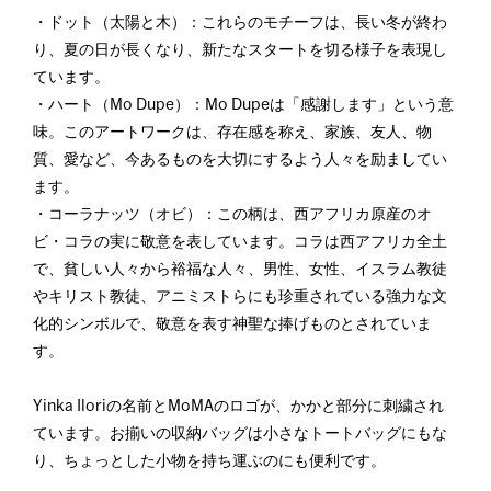
・ドット（太陽と木）：これらのモチーフは、長い冬が終わ
り、夏の日が長くなり、新たなスタートを切る様子を表現し
ています。
・ハート（Mo Dupe）：Mo Dupeは「感謝します」という意
味。このアートワークは、存在感を称え、家族、友人、物
質、愛など、今あるものを大切にするよう人々を励ましてい
ます。
・コーラナッツ（オビ）：この柄は、西アフリカ原産のオ
ビ・コラの実に敬意を表しています。コラは西アフリカ全土
で、貧しい人々から裕福な人々、男性、女性、イスラム教徒
やキリスト教徒、アニミストらにも珍重されている強力な文
化的シンボルで、敬意を表す神聖な捧げものとされていま
す。
Yinka Iloriの名前とMoMAのロゴが、かかと部分に刺繍され
ています。お揃いの収納バッグは小さなトートバッグにもな
り、ちょっとした小物を持ち運ぶのにも便利です。