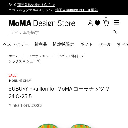
8/10
商品発送休業のお知らせ
カラフルなタオル&スリッパ。
韓国発Banaco Pop-Up開催
0
ベストセラー
新商品
MoMA限定
ギフト
セール
すべ
ホーム
ファッション
アパレル雑貨
ソックス & シューズ
SUBU×Yinka Ilori for MoMA コーラナッツ M
24.0-25.5
Yinka Ilori, 2023