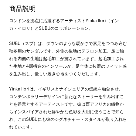
商品説明
ロンドンを拠点に活躍するアーティストYinka Ilori（イン
カ・イロリ）とSUBUのコラボレーション。
SUBU（スブ）は、ダウンのような暖かさで素足をつつみ込む
秋冬用のサンダルです。外側の生地はテフロン加工、足に触
れる内側の生地は起毛加工が施されています。起毛加工され
た生地と4層構造のインソールが、足全体に抜群のフィット感
を生み出し、優しい履き心地をつくりだします。
Yinka Iloriは、イギリスとナイジェリアの伝統を融合させ、
コンテンポラリーデザインに新たなストーリーを生み出すこ
とを得意とするアーティストです。彼は西アフリカの織物か
らインスパイアされた鮮やかな色彩を大胆に使うことで知ら
れ、このSUBUにも彼のシグネチャー・スタイルが取り入れら
れています。