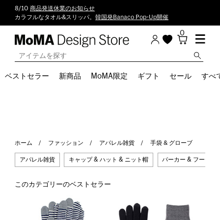
8/10
商品発送休業のお知らせ
カラフルなタオル&スリッパ。
韓国発Banaco Pop-Up開催
0
ベストセラー
新商品
MoMA限定
ギフト
セール
すべ
ホーム
ファッション
アパレル雑貨
手袋 & グローブ
アパレル雑貨
キャップ & ハット & ニット帽
パーカー & フーディ
このカテゴリーのベストセラー