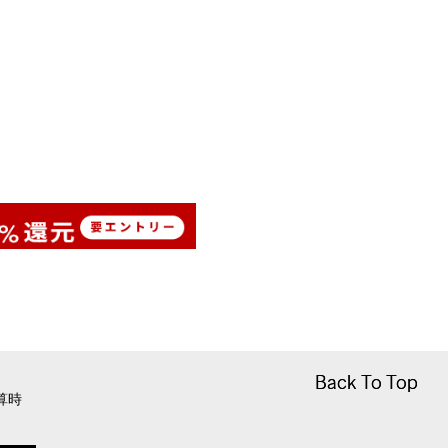
Back To Top
Back To Top
算時