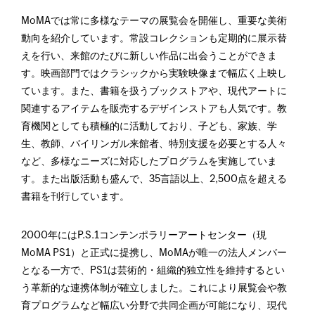
MoMAでは常に多様なテーマの展覧会を開催し、重要な美術
動向を紹介しています。常設コレクションも定期的に展示替
えを行い、来館のたびに新しい作品に出会うことができま
す。映画部門ではクラシックから実験映像まで幅広く上映し
ています。また、書籍を扱うブックストアや、現代アートに
関連するアイテムを販売するデザインストアも人気です。教
育機関としても積極的に活動しており、子ども、家族、学
生、教師、バイリンガル来館者、特別支援を必要とする人々
など、多様なニーズに対応したプログラムを実施していま
す。また出版活動も盛んで、35言語以上、2,500点を超える
書籍を刊行しています。
2000年にはP.S.1コンテンポラリーアートセンター（現
MoMA PS1）と正式に提携し、MoMAが唯一の法人メンバー
となる一方で、PS1は芸術的・組織的独立性を維持するとい
う革新的な連携体制が確立しました。これにより展覧会や教
育プログラムなど幅広い分野で共同企画が可能になり、現代