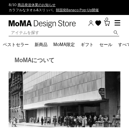
8/10
商品発送休業のお知らせ
カラフルなタオル&スリッパ。
韓国発Banaco Pop-Up開催
0
ベストセラー
新商品
MoMA限定
ギフト
セール
すべ
MoMAについて