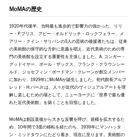
MoMAの歴史
1920年代後半、当時最も進歩的で影響力の強かった、リリ
ー・P.ブリス、アビー・オルドリッチ・ロックフェラー、メ
アリー・クイン・サリバンの3人の芸術の後援者たちは、従来
の美術館の保守的な方針に意義を唱え、近代美術のための専
門の美術館を設立する重要性を主張しました。A. コンガー・
グッドイヤー、ポール・ザックス、フランク・クラウンシー
ルド、ジョセフィン・ボードマン・クレーンが創立メンバー
に加わり、1929年にMoMAが誕生しました。初代館長アルフ
レッド・H.バーJr.は、人々が近代のヴィジュアルアートを理
解し楽しむための場として、ニューヨークに「世界で最も優
れた近代美術館」を築くことを目指しました。
MoMAは創設直後から大きな反響を呼び、規模を拡大するた
め、10年間で3度の移転を経たのち、1939年にマンハッタ
ン・ミッドタウンにたどり着き、現在に至ります。美術館の