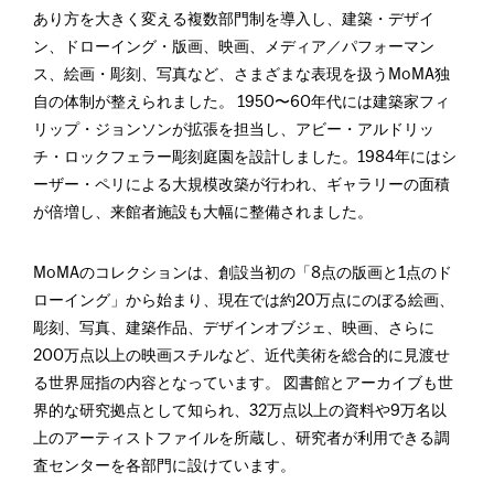
あり方を大きく変える複数部門制を導入し、建築・デザイ
ン、ドローイング・版画、映画、メディア／パフォーマン
ス、絵画・彫刻、写真など、さまざまな表現を扱うMoMA独
自の体制が整えられました。 1950〜60年代には建築家フィ
リップ・ジョンソンが拡張を担当し、アビー・アルドリッ
チ・ロックフェラー彫刻庭園を設計しました。1984年にはシ
ーザー・ペリによる大規模改築が行われ、ギャラリーの面積
が倍増し、来館者施設も大幅に整備されました。
MoMAのコレクションは、創設当初の「8点の版画と1点のド
ローイング」から始まり、現在では約20万点にのぼる絵画、
彫刻、写真、建築作品、デザインオブジェ、映画、さらに
200万点以上の映画スチルなど、近代美術を総合的に見渡せ
る世界屈指の内容となっています。 図書館とアーカイブも世
界的な研究拠点として知られ、32万点以上の資料や9万名以
上のアーティストファイルを所蔵し、研究者が利用できる調
査センターを各部門に設けています。