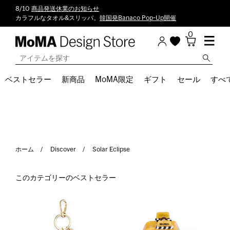
8/10
商品発送休業のお知らせ
カラフルなタオル&スリッパ。
韓国発Banaco Pop-Up開催
0
ベストセラー
新商品
MoMA限定
ギフト
セール
すべ
ホーム
Discover
Solar Eclipse
このカテゴリーのベストセラー