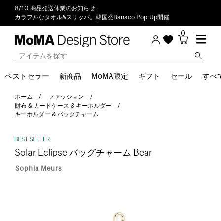
8/10
商品発送休業のお知らせ
カラフルなタオル&スリッパ。
韓国発Banaco Pop-Up開催
0
ベストセラー
新商品
MoMA限定
ギフト
セール
すべ
ホーム
ファッション
財布 & カードケース & キーホルダー
キーホルダー & バッグチャーム
Solar Eclipse バッグチャーム Bear
Sophia Meurs