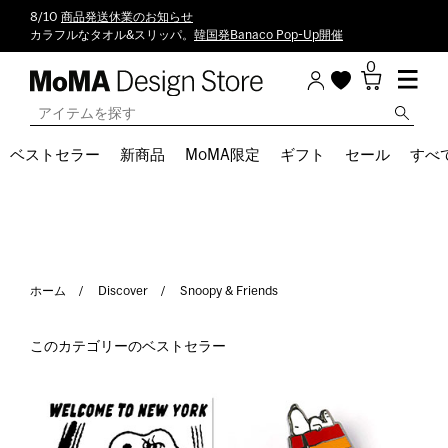
8/10
商品発送休業のお知らせ
カラフルなタオル&スリッパ。
韓国発Banaco Pop-Up開催
0
ベストセラー
新商品
MoMA限定
ギフト
セール
すべ
ホーム
Discover
Snoopy & Friends
このカテゴリーのベストセラー