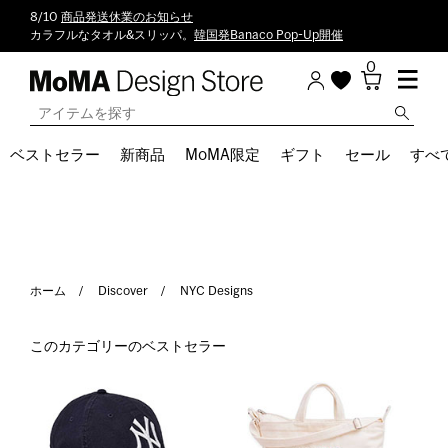
8/10
商品発送休業のお知らせ
カラフルなタオル&スリッパ。
韓国発Banaco Pop-Up開催
0
ベストセラー
新商品
MoMA限定
ギフト
セール
すべ
ホーム
Discover
NYC Designs
このカテゴリーのベストセラー