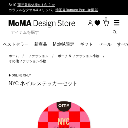
8/10
商品発送休業のお知らせ
カラフルなタオル&スリッパ。
韓国発Banaco Pop-Up開催
0
ベストセラー
新商品
MoMA限定
ギフト
セール
すべ
ホーム
ファッション
ポーチ & ファッション小物
その他ファッション小物
NYC ネイル ステッカーセット