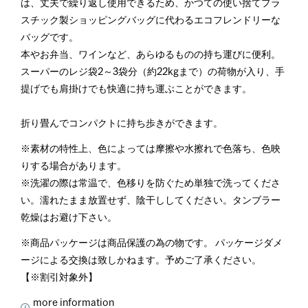
は、丈夫で繰り返し使用できるため、かつての使い捨てプラ
スチック製ショッピングバッグに代わるエコフレンドリーな
バッグです。
本やお弁当、ワインなど、あらゆるものの持ち運びに便利。
スーパーのレジ袋2～3袋分（約22kgまで）の荷物が入り、手
提げでも肩掛けでも快適に持ち運ぶことができます。
折り畳んでコンパクトに持ち歩きができます。
※素材の特性上、色によっては摩擦や水擦れで色落ち、色映
りする場合があります。
※洗濯の際は常温で、色移りを防ぐため単独で洗ってくださ
い。濡れたまま放置せず、陰干ししてください。タンブラー
乾燥はお避け下さい。
※商品パッケージは商品保護の為の物です。 パッケージダメ
ージによる交換は致しかねます。予めご了承ください。
【※割引対象外】
more information