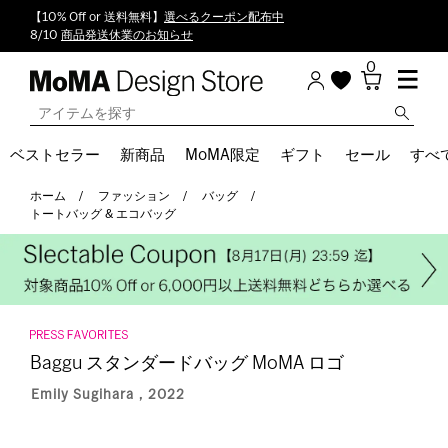
【10% Off or 送料無料】
選べるクーポン配布中
8/10
商品発送休業のお知らせ
0
ベストセラー
新商品
MoMA限定
ギフト
セール
すべ
ホーム
ファッション
バッグ
トートバッグ & エコバッグ
Baggu スタンダードバッグ MoMA ロゴ
Emily Sugihara，2022