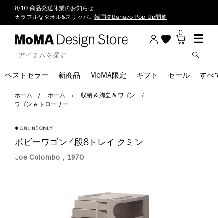
8/10
商品発送休業のお知らせ
カラフルなタオル&スリッパ。
韓国発Banaco Pop-Up開催
0
ベストセラー
新商品
MoMA限定
ギフト
セール
すべ
ホーム
ホーム
収納 & 脚立 & ワゴン
ワゴン & トローリー
ボビーワゴン 4段8トレイ クミン
Joe Colombo，1970