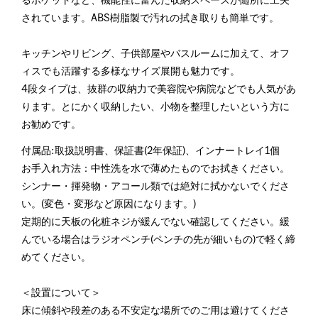
るポケットなど、機能性に富んだ収納スペースが随所に工夫
されています。ABS樹脂製で汚れの拭き取りも簡単です。
キッチンやリビング、子供部屋やバスルームに加えて、オフ
ィスでも活躍する多様なサイズ展開も魅力です。
4段タイプは、抜群の収納力で美容院や病院などでも人気があ
ります。とにかく収納したい、小物を整理したいという方に
お勧めです。
付属品:取扱説明書、保証書(2年保証)、インナートレイ1個
お手入れ方法：中性洗を水で薄めたものでお拭きください。
シンナー・揮発物・アコール類では絶対に拭かないでくださ
い。(変色・変形など原因になります。)
定期的に天板の化粧ネジが緩んでない確認してください。緩
んでいる場合はラジオペンチ(ペンチの先が細いもの)で軽く締
めてください。
＜設置について＞
床に傾斜や段差のある不安定な場所でのご用は避けてくださ