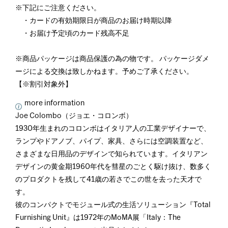
※下記にご注意ください。
・カードの有効期限日が商品のお届け時期以降
・お届け予定頃のカード残高不足
※商品パッケージは商品保護の為の物です。 パッケージダメ
ージによる交換は致しかねます。予めご了承ください。
【※割引対象外】
more information
Joe Colombo（ジョエ・コロンボ）
1930年生まれのコロンボはイタリア人の工業デザイナーで、
ランプやドアノブ、パイプ、家具、さらには空調装置など、
さまざまな日用品のデザインで知られています。イタリアン
デザインの黄金期1960年代を彗星のごとく駆け抜け、数多く
のプロダクトを残して41歳の若さでこの世を去った天才で
す。
彼のコンパクトでモジュール式の生活ソリューション『Total
Furnishing Unit』は1972年のMoMA展「Italy：The