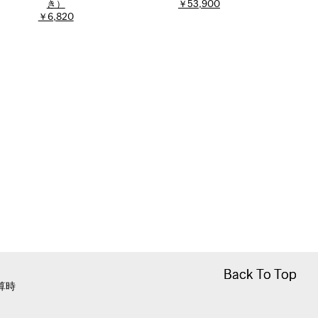
き）
￥53,900
￥6,820
Back To Top
Back To Top
算時