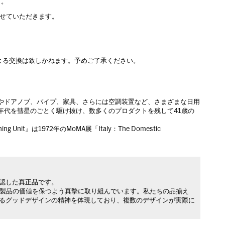
可。
させていただきます。
よる交換は致しかねます。予めご了承ください。
プやドアノブ、パイプ、家具、さらには空調装置など、さまざまな日用
年代を彗星のごとく駆け抜け、数多くのプロダクトを残して41歳の
nit』は1972年のMoMA展「Italy：The Domestic
承認した真正品です。
製品の価値を保つよう真摯に取り組んでいます。私たちの品揃え
れるグッドデザインの精神を体現しており、複数のデザインが実際に