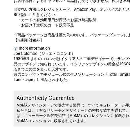
お客様都合によるキャンセル・返品はお受けできません。代引き不
お支払い方法はクレジットカード、Amazon Pay、楽天ペイのみと
※下記にご注意ください。
・カードの有効期限日が商品のお届け時期以降
・お届け予定頃のカード残高不足
※商品パッケージは商品保護の為の物です。 パッケージダメージに
【※割引対象外】
more information
Joe Colombo（ジョエ・コロンボ）
1930年生まれのコロンボはイタリア人の工業デザイナーで、ラン
品のデザインで知られています。イタリアンデザインの黄金期1960
若さでこの世を去った天才です。
彼のコンパクトでモジュール式の生活ソリューション『Total Furnishing U
Landscape」に出品されました。
Authenticity Guarantee
MoMAデザインストアで販売する製品は、すべてキュレーターが
私たちは、丁寧なリサーチとデザイナーとの密接な協力を通じて、
は、ニューヨーク近代美術館（MoMA）のコレクションに収蔵さ
MoMAコレクションに収蔵されています。