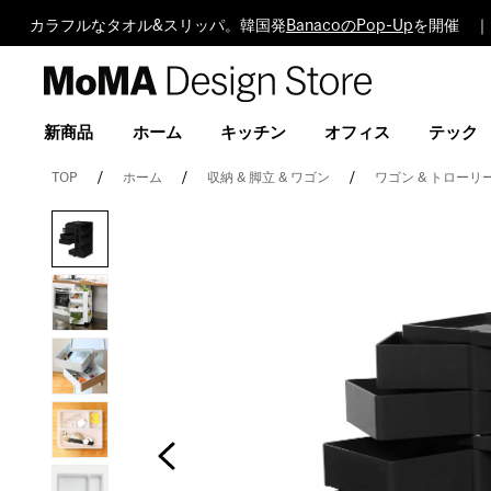
カラフルなタオル&スリッパ。韓国発
BanacoのPop-Up
を開催 ｜
MoMA
Design
Store
新商品
ホーム
キッチン
オフィス
テック
TOP
ホーム
収納 & 脚立 & ワゴン
ワゴン & トローリ