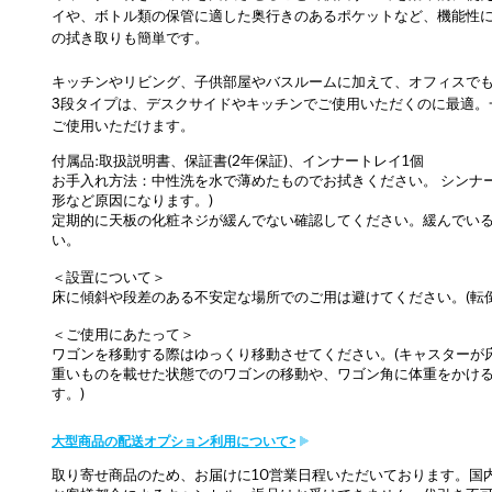
イや、ボトル類の保管に適した奥行きのあるポケットなど、機能性に
の拭き取りも簡単です。
キッチンやリビング、子供部屋やバスルームに加えて、オフィスで
3段タイプは、デスクサイドやキッチンでご使用いただくのに最適。
ご使用いただけます。
付属品:取扱説明書、保証書(2年保証)、インナートレイ1個
お手入れ方法：中性洗を水で薄めたものでお拭きください。 シンナ
形など原因になります。)
定期的に天板の化粧ネジが緩んでない確認してください。緩んでいる
い。
＜設置について＞
床に傾斜や段差のある不安定な場所でのご用は避けてください。(転
＜ご使用にあたって＞
ワゴンを移動する際はゆっくり移動させてください。(キャスターが
重いものを載せた状態でのワゴンの移動や、ワゴン角に体重をかける
す。)
大型商品の配送オプション利用について>
取り寄せ商品のため、お届けに10営業日程いただいております。国