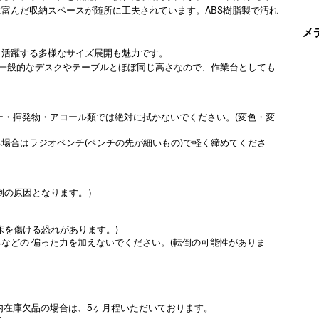
富んだ収納スペースが随所に工夫されています。ABS樹脂製で汚れ
メ
も活躍する多様なサイズ展開も魅力です。
一般的なデスクやテーブルとほぼ同じ高さなので、作業台としても
ー・揮発物・アコール類では絶対に拭かないでください。(変色・変
場合はラジオペンチ(ペンチの先が細いもの)で軽く締めてくださ
倒の原因となります。）
床を傷ける恐れがあります。)
などの 偏った力を加えないでください。(転倒の可能性がありま
内在庫欠品の場合は、5ヶ月程いただいております。