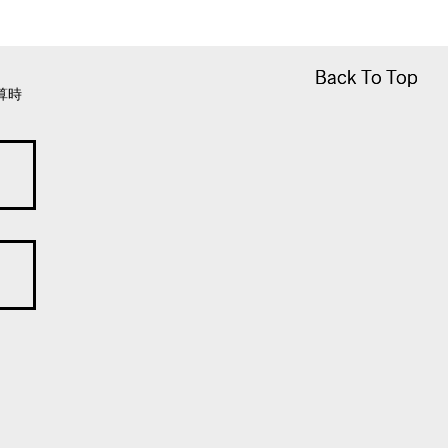
Back To Top
Back To Top
算時