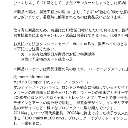
ひっくり返してゴミ箱として、またプランターやちょっとした収納
※製品の素材、製造工程上の理由により、”ばり”や”色むら”細かな
がございますが、着座時に解消されるものは良品扱いとなります。
取り寄せ商品のため、お届けに10営業日程いただいております。国
お客様都合によるキャンセル・返品はお受けできません。代引き不
お支払い方法はクレジットカード、Amazon Pay、楽天ペイのみと
※下記にご注意ください。
・カードの有効期限日が商品のお届け時期以降
・お届け予定頃のカード残高不足
※商品パッケージは商品保護の為の物です。 パッケージダメージに
more information
Martino Gamper（マルティーノ・ガンパー）
マルティーノ・ガンパーは、ロンドンを拠点に活動しているデザイ
メラーノの家具職人に弟子入りした後、ウィーンの美術アカデミー
2000年にロンドンのロイヤル・カレッジ・オブ・アートで修士号
デザインとアートの両分野で活動し、展覧会デザイン、インテリア
品のデザインなど、様々なプロジェクトに取り組んでいます。
2011年にモローゾ現代美術賞、2008年に路上で拾った椅子や友人
作る「100 chairs in 100 days」プロジェクトでブリッ
し、一躍有名に。