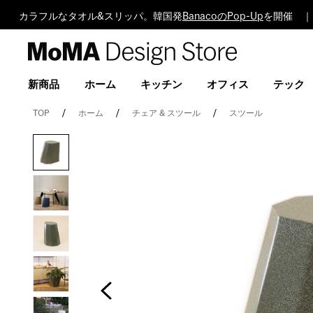
カラフルなタオル&スリッパ。韓国発
BanacoのPop-Up
を開催 ｜
MoMA
Design
Store
新商品
ホーム
キッチン
オフィス
テック
TOP
ホーム
チェア & スツール
スツール