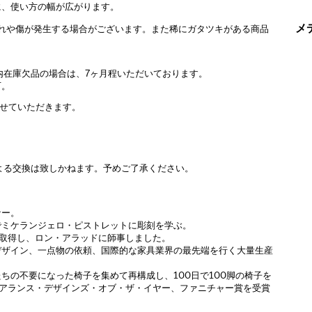
に、使い方の幅が広がります。
メ
擦れや傷が発生する場合がございます。また稀にガタツキがある商品
内在庫欠品の場合は、7ヶ月程いただいております。
可。
させていただきます。
よる交換は致しかねます。予めご了承ください。
ナー。
でミケランジェロ・ピストレットに彫刻を学ぶ。
を取得し、ロン・アラッドに師事しました。
デザイン、一点物の依頼、国際的な家具業界の最先端を行く大量生産
たちの不要になった椅子を集めて再構成し、100日で100脚の椅子を
ト・インシュアランス・デザインズ・オブ・ザ・イヤー、ファニチャー賞を受賞