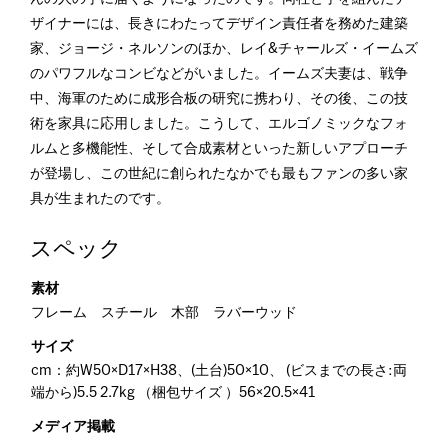
ザイナーには、長きにわたってデザイン責任者を務めた建築
家、ジョージ・ネルソンのほか、レイ&チャールズ・イームズ
のパワフルなコンビなどがいました。イームズ夫妻は、戦争
中、海軍のために成形合板の研究に携わり、その後、この技
術を家具に応用しました。こうして、エルゴノミックなフォ
ルムと多機能性、そして合成素材といった新しいアプローチ
が登場し、この世紀に創られたなかでも最もファンの多い家
具が生まれたのです。
スペック
素材
フレーム スチール 木部 ラバーウッド
サイズ
cm：約W50×D17×H38、(土台)50×10、 (ビスまでの長さ:両
端から)5.5 2.7kg （梱包サイズ ）56×20.5×41
メディア掲載