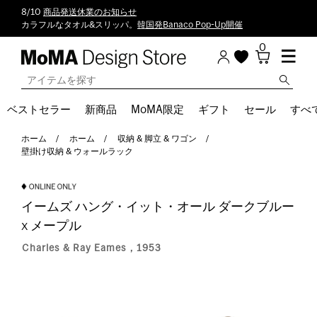
8/10
商品発送休業のお知らせ
カラフルなタオル&スリッパ。
韓国発Banaco Pop-Up開催
0
ベストセラー
新商品
MoMA限定
ギフト
セール
すべ
ホーム
ホーム
収納 & 脚立 & ワゴン
壁掛け収納 & ウォールラック
イームズ ハング・イット・オール ダークブルー
x メープル
Charles & Ray Eames，1953