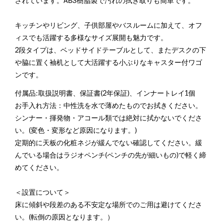
されています。ABS樹脂製で汚れの拭き取りも簡単です。
キッチンやリビング、子供部屋やバスルームに加えて、オフ
ィスでも活躍する多様なサイズ展開も魅力です。
2段タイプは、ベッドサイドテーブルとして、またデスクの下
や脇に置く袖机として大活躍する小ぶりなキャスター付ワゴ
ンです。
付属品:取扱説明書、保証書(2年保証)、インナートレイ1個
お手入れ方法：中性洗を水で薄めたものでお拭きください。
シンナー・揮発物・アコール類では絶対に拭かないでくださ
い。(変色・変形など原因になります。)
定期的に天板の化粧ネジが緩んでない確認してください。緩
んでいる場合はラジオペンチ(ペンチの先が細いもの)で軽く締
めてください。
＜設置について＞
床に傾斜や段差のある不安定な場所でのご用は避けてくださ
い。(転倒の原因となります。）