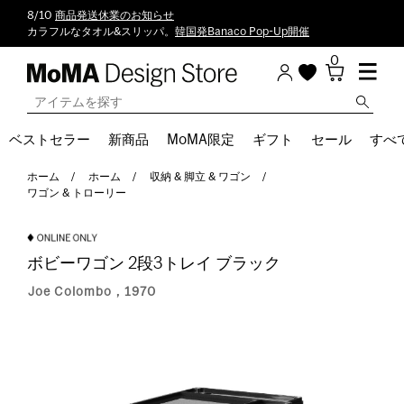
8/10
商品発送休業のお知らせ
カラフルなタオル&スリッパ。
韓国発Banaco Pop-Up開催
0
ベストセラー
新商品
MoMA限定
ギフト
セール
すべ
ホーム
ホーム
収納 & 脚立 & ワゴン
ワゴン & トローリー
ボビーワゴン 2段3トレイ ブラック
Joe Colombo，1970