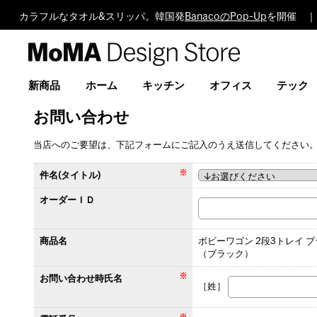
カラフルなタオル&スリッパ。韓国発
BanacoのPop-Up
を開催 ｜
MoMA
Design
Store
新商品
ホーム
キッチン
オフィス
テック
お問い合わせ
当店へのご要望は、下記フォームにご記入のうえ送信してください
件名(タイトル)
オーダーＩＤ
商品名
ボビーワゴン 2段3トレイ 
（ブラック）
お問い合わせ時氏名
［姓］