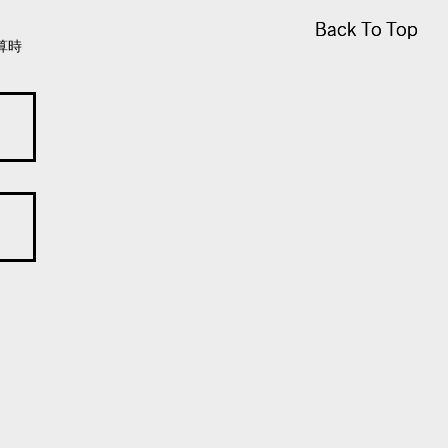
Back To Top
Back To Top
算時