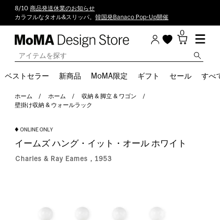
8/10
商品発送休業のお知らせ
カラフルなタオル&スリッパ。
韓国発Banaco Pop-Up開催
0
ベストセラー
新商品
MoMA限定
ギフト
セール
すべ
ホーム
ホーム
収納 & 脚立 & ワゴン
壁掛け収納 & ウォールラック
イームズ ハング・イット・オール ホワイト
Charles & Ray Eames，1953