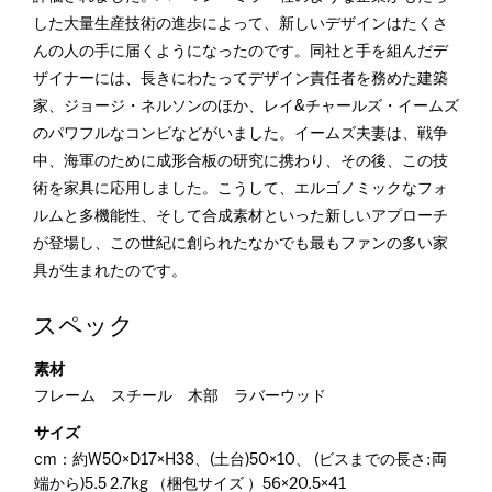
した大量生産技術の進歩によって、新しいデザインはたくさ
んの人の手に届くようになったのです。同社と手を組んだデ
ザイナーには、長きにわたってデザイン責任者を務めた建築
家、ジョージ・ネルソンのほか、レイ&チャールズ・イームズ
のパワフルなコンビなどがいました。イームズ夫妻は、戦争
中、海軍のために成形合板の研究に携わり、その後、この技
術を家具に応用しました。こうして、エルゴノミックなフォ
ルムと多機能性、そして合成素材といった新しいアプローチ
が登場し、この世紀に創られたなかでも最もファンの多い家
具が生まれたのです。
スペック
素材
フレーム スチール 木部 ラバーウッド
サイズ
cm：約W50×D17×H38、(土台)50×10、 (ビスまでの長さ:両
端から)5.5 2.7kg （梱包サイズ ）56×20.5×41