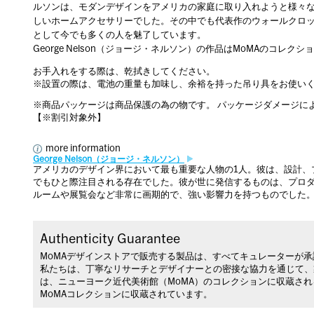
ルソンは、モダンデザインをアメリカの家庭に取り入れようと様々
しいホームアクセサリーでした。その中でも代表作のウォールクロ
として今でも多くの人を魅了しています。
George Nelson（ジョージ・ネルソン）の作品はMoMAのコレク
お手入れをする際は、乾拭きしてください。
※設置の際は、電池の重量も加味し、余裕を持った吊り具をお使い
※商品パッケージは商品保護の為の物です。 パッケージダメージに
【※割引対象外】
more information
George Nelson（ジョージ・ネルソン）
アメリカのデザイン界において最も重要な人物の1人。彼は、設計、
でもひと際注目される存在でした。彼が世に発信するものは、プロ
ルームや展覧会など非常に画期的で、強い影響力を持つものでした
Authenticity Guarantee
MoMAデザインストアで販売する製品は、すべてキュレーターが
私たちは、丁寧なリサーチとデザイナーとの密接な協力を通じて、
は、ニューヨーク近代美術館（MoMA）のコレクションに収蔵さ
MoMAコレクションに収蔵されています。