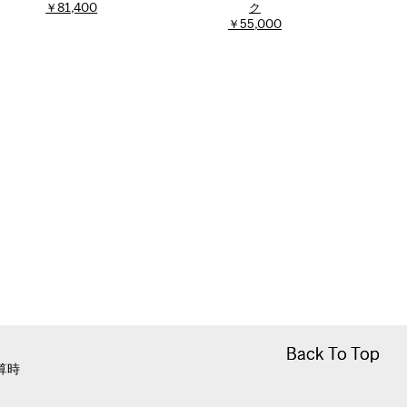
￥81,400
ク
￥55,000
Back To Top
Back To Top
算時