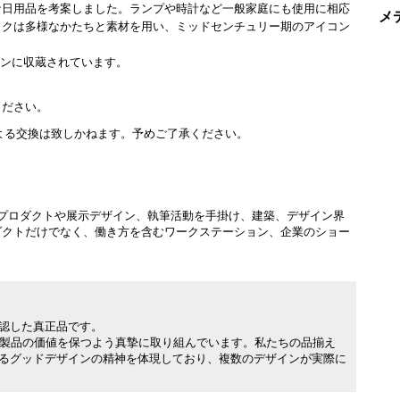
な日用品を考案しました。ランプや時計など一般家庭にも使用に相応
メ
ックは多様なかたちと素材を用い、ミッドセンチュリー期のアイコン
ションに収蔵されています。
ください。
よる交換は致しかねます。予めご了承ください。
プロダクトや展示デザイン、執筆活動を手掛け、建築、デザイン界
ダクトだけでなく、働き方を含むワークステーション、企業のショー
。
承認した真正品です。
製品の価値を保つよう真摯に取り組んでいます。私たちの品揃え
れるグッドデザインの精神を体現しており、複数のデザインが実際に