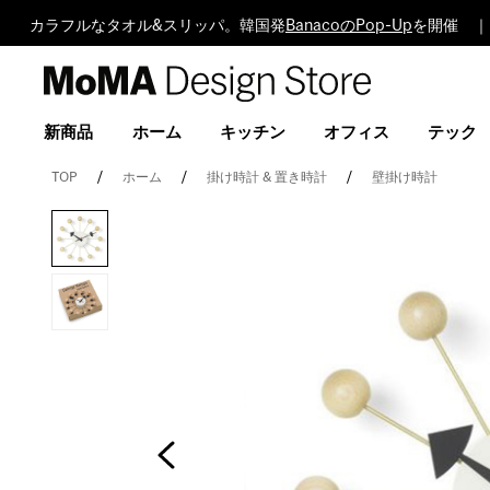
カラフルなタオル&スリッパ。韓国発
BanacoのPop-Up
を開催 ｜
MoMA
Design
Store
新商品
ホーム
キッチン
オフィス
テック
TOP
ホーム
掛け時計 & 置き時計
壁掛け時計