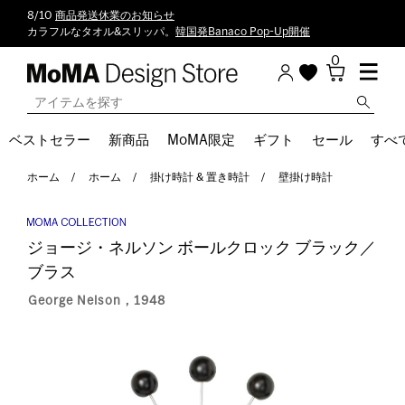
8/10
商品発送休業のお知らせ
カラフルなタオル&スリッパ。
韓国発Banaco Pop-Up開催
0
ベストセラー
新商品
MoMA限定
ギフト
セール
すべ
ホーム
ホーム
掛け時計 & 置き時計
壁掛け時計
ジョージ・ネルソン ボールクロック ブラック／
ブラス
George Nelson，1948