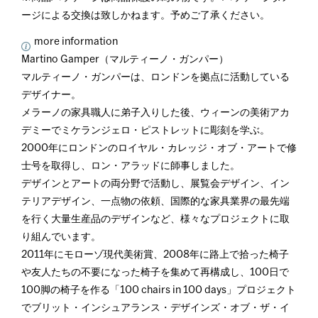
ージによる交換は致しかねます。予めご了承ください。
more information
Martino Gamper（マルティーノ・ガンパー）
マルティーノ・ガンパーは、ロンドンを拠点に活動している
デザイナー。
メラーノの家具職人に弟子入りした後、ウィーンの美術アカ
デミーでミケランジェロ・ピストレットに彫刻を学ぶ。
2000年にロンドンのロイヤル・カレッジ・オブ・アートで修
士号を取得し、ロン・アラッドに師事しました。
デザインとアートの両分野で活動し、展覧会デザイン、イン
テリアデザイン、一点物の依頼、国際的な家具業界の最先端
を行く大量生産品のデザインなど、様々なプロジェクトに取
り組んでいます。
2011年にモローゾ現代美術賞、2008年に路上で拾った椅子
や友人たちの不要になった椅子を集めて再構成し、100日で
100脚の椅子を作る「100 chairs in 100 days」プロジェクト
でブリット・インシュアランス・デザインズ・オブ・ザ・イ