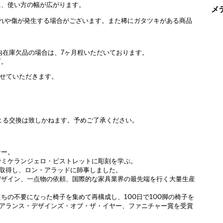
に、使い方の幅が広がります。
メ
擦れや傷が発生する場合がございます。また稀にガタツキがある商品
内在庫欠品の場合は、7ヶ月程いただいております。
可。
させていただきます。
よる交換は致しかねます。予めご了承ください。
ナー。
でミケランジェロ・ピストレットに彫刻を学ぶ。
を取得し、ロン・アラッドに師事しました。
デザイン、一点物の依頼、国際的な家具業界の最先端を行く大量生産
たちの不要になった椅子を集めて再構成し、100日で100脚の椅子を
ト・インシュアランス・デザインズ・オブ・ザ・イヤー、ファニチャー賞を受賞