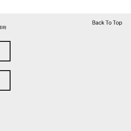
Back To Top
Back To Top
算時