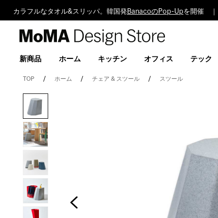
カラフルなタオル&スリッパ。韓国発
BanacoのPop-Up
を開催 ｜
MoMA
Design
Store
新商品
ホーム
キッチン
オフィス
テック
TOP
ホーム
チェア & スツール
スツール