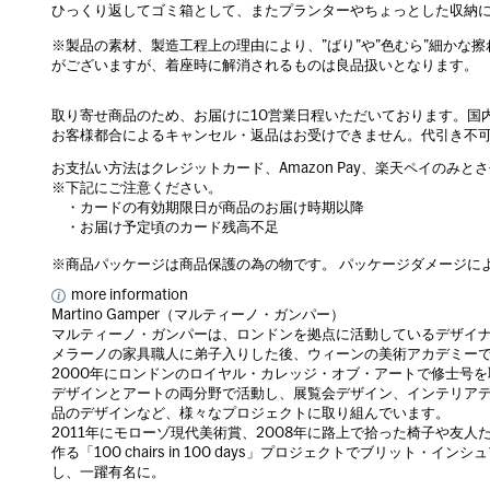
ひっくり返してゴミ箱として、またプランターやちょっとした収納
※製品の素材、製造工程上の理由により、”ばり”や”色むら”細かな
がございますが、着座時に解消されるものは良品扱いとなります。
取り寄せ商品のため、お届けに10営業日程いただいております。国
お客様都合によるキャンセル・返品はお受けできません。代引き不
お支払い方法はクレジットカード、Amazon Pay、楽天ペイのみと
※下記にご注意ください。
・カードの有効期限日が商品のお届け時期以降
・お届け予定頃のカード残高不足
※商品パッケージは商品保護の為の物です。 パッケージダメージに
more information
Martino Gamper（マルティーノ・ガンパー）
マルティーノ・ガンパーは、ロンドンを拠点に活動しているデザイ
メラーノの家具職人に弟子入りした後、ウィーンの美術アカデミー
2000年にロンドンのロイヤル・カレッジ・オブ・アートで修士号
デザインとアートの両分野で活動し、展覧会デザイン、インテリア
品のデザインなど、様々なプロジェクトに取り組んでいます。
2011年にモローゾ現代美術賞、2008年に路上で拾った椅子や友人
作る「100 chairs in 100 days」プロジェクトでブリッ
し、一躍有名に。