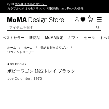
8/10
商品発送休業のお知らせ
カラフルなタオル&スリッパ。
韓国発Banaco Pop-Up開催
0
ベストセラー
新商品
MoMA限定
ギフト
セール
すべ
ホーム
ホーム
収納 & 脚立 & ワゴン
ワゴン & トローリー
ボビーワゴン 1段2トレイ ブラック
Joe Colombo，1970