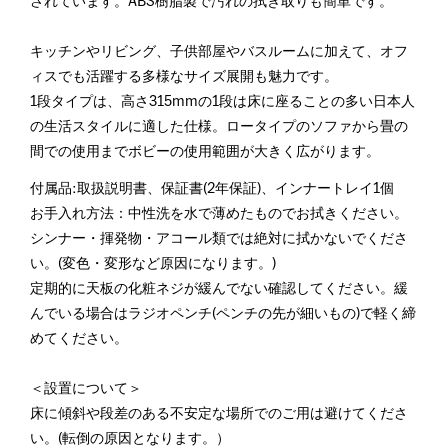
されています。ABS樹脂製で汚れの拭き取りも簡単です。
キッチンやリビング、子供部屋やバスルームに加えて、オフ
ィスでも活躍する多様なサイズ展開も魅力です。
1段タイプは、高さ315mmの1段は床に座ることの多い日本人
の生活スタイルに適した仕様。ロータイプのソファから畳の
間での使用までボビーの使用範囲が大きく広がります。
付属品:取扱説明書、保証書(2年保証)、インナートレイ1個
お手入れ方法：中性洗を水で薄めたものでお拭きください。
シンナー・揮発物・アコール類では絶対に拭かないでくださ
い。(変色・変形など原因になります。)
定期的に天板の化粧ネジが緩んでない確認してください。緩
んでいる場合はラジオペンチ(ペンチの先が細いもの)で軽く締
めてください。
＜設置について＞
床に傾斜や段差のある不安定な場所でのご用は避けてくださ
い。(転倒の原因となります。）