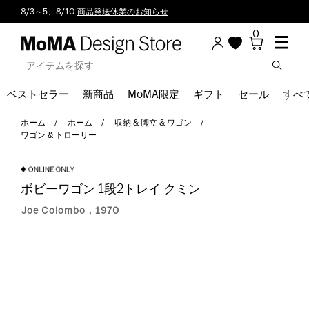
8/3～5、8/10
商品発送休業のお知らせ
0
ベストセラー
新商品
MoMA限定
ギフト
セール
すべ
ホーム
ホーム
収納 & 脚立 & ワゴン
ワゴン & トローリー
ボビーワゴン 1段2トレイ クミン
Joe Colombo，1970