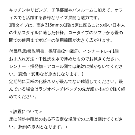
キッチンやリビング、子供部屋やバスルームに加えて、オフ
ィスでも活躍する多様なサイズ展開も魅力です。
1段タイプは、高さ315mmの1段は床に座ることの多い日本人
の生活スタイルに適した仕様。ロータイプのソファから畳の
間での使用までボビーの使用範囲が大きく広がります。
付属品:取扱説明書、保証書(2年保証)、インナートレイ1個
お手入れ方法：中性洗を水で薄めたものでお拭きください。
シンナー・揮発物・アコール類では絶対に拭かないでくださ
い。(変色・変形など原因になります。)
定期的に天板の化粧ネジが緩んでない確認してください。緩
んでいる場合はラジオペンチ(ペンチの先が細いもの)で軽く締
めてください。
＜設置について＞
床に傾斜や段差のある不安定な場所でのご用は避けてくださ
い。(転倒の原因となります。）