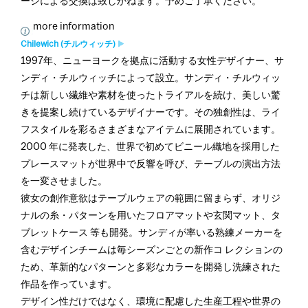
ージによる交換は致しかねます。予めご了承ください。
more information
Chilewich (チルウィッチ)
1997年、ニューヨークを拠点に活動する女性デザイナー、サ
ンディ・チルウィッチによって設立。サンディ・チルウィッ
チは新しい繊維や素材を使ったトライアルを続け、美しい驚
きを提案し続けているデザイナーです。その独創性は、ライ
フスタイルを彩るさまざまなアイテムに展開されています。
2000 年に発表した、世界で初めてビニール織地を採用した
プレースマットが世界中で反響を呼び、テーブルの演出方法
を一変させました。
彼女の創作意欲はテーブルウェアの範囲に留まらず、オリジ
ナルの糸・パターンを用いたフロアマットや玄関マット、タ
ブレットケース 等も開発。サンディが率いる熟練メーカーを
含むデザインチームは毎シーズンごとの新作コ レクションの
ため、革新的なパターンと多彩なカラーを開発し洗練された
作品を作っています。
デザイン性だけではなく、環境に配慮した生産工程や世界の