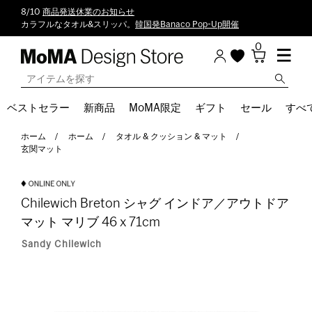
8/10
商品発送休業のお知らせ
カラフルなタオル&スリッパ。
韓国発Banaco Pop-Up開催
0
ベストセラー
新商品
MoMA限定
ギフト
セール
すべ
ホーム
ホーム
タオル & クッション & マット
玄関マット
Chilewich Breton シャグ インドア／アウトドア
マット マリブ 46 x 71cm
Sandy Chilewich