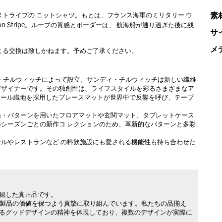
素
トライプの ニットシャツ。もとは、フランス海軍のミリタリー ウ
n Stripe。ループの質感とボーダーは、 航海船が通り過ぎた後に残
サ
メ
よる交換は致しかねます。予めご了承ください。
ィ・チルウィッチによって設立。サンディ・チルウィッチは新しい繊維
デザイナーです。その独創性は、ライフスタイルを彩るさまざまなア
ビニール織地を採用したプレースマットが世界中で反響を呼び、テーブ
糸・パターンを用いたフロアマットや玄関マット、タブレットケース
シーズンごとの新作コ レクションのため、革新的なパターンと多彩
ルやレストランなど の料飲施設にも愛される機能性も持ち合わせた
承認した真正品です。
製品の価値を保つよう真摯に取り組んでいます。私たちの品揃え
れるグッドデザインの精神を体現しており、複数のデザインが実際に