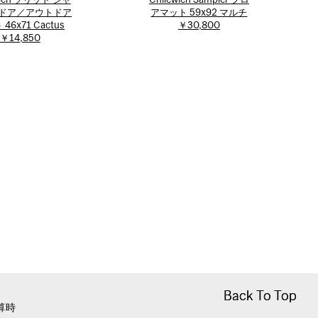
wich ソリッド シャ
Chilewich Sampler フロ
ンドア／アウトドア
アマット 59x92 マルチ
46x71 Cactus
￥30,800
￥14,850
Back To Top
Back To Top
算時