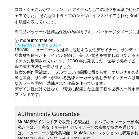
ココ・シャネルがファッション アイテムとしての地位を確率させたス
ェアでした。 そんなストライプのシャツにインスパイアされた Breto
す航跡を表しています。
※商品パッケージは商品保護の為の物です。 パッケージダメージに
more information
Chilewich (チルウィッチ)
1997年、ニューヨークを拠点に活動する女性デザイナー、サンデ
や素材を使ったトライアルを続け、美しい驚きを提案し続けている
イテムに展開されています。2000 年に発表した、世界で初めて
ルの演出方法を一変させました。
彼女の創作意欲はテーブルウェアの範囲に留まらず、オリジナルの
等も開発。サンディが率いる熟練メーカーを含むデザインチームは毎
なカラーを開発し洗練された作品を作っています。
デザイン性だけではなく、環境に配慮した生産工程や世界の一流ホテ
ブランドです。
Authenticity Guarantee
MoMAデザインストアで販売する製品は、すべてキュレーターが
私たちは、丁寧なリサーチとデザイナーとの密接な協力を通じて、
は、ニューヨーク近代美術館（MoMA）のコレクションに収蔵さ
MoMAコレクションに収蔵されています。