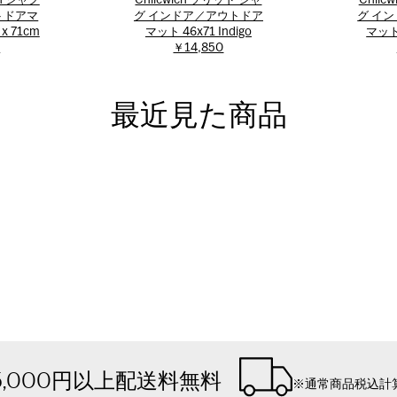
ton シャグ
Chilewich ソリッド シャ
Chile
トドアマ
グ インドア／アウトドア
グ イ
x 71cm
マット 46x71 Indigo
マット 
0
￥14,850
最近見た商品
5,000円以上配送料無料
※通常商品税込計