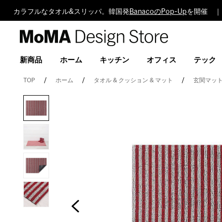
カラフルなタオル&スリッパ。韓国発
BanacoのPop-Up
を開催 ｜
MoMA
Design
Store
新商品
ホーム
キッチン
オフィス
テック
TOP
ホーム
タオル & クッション & マット
玄関マッ