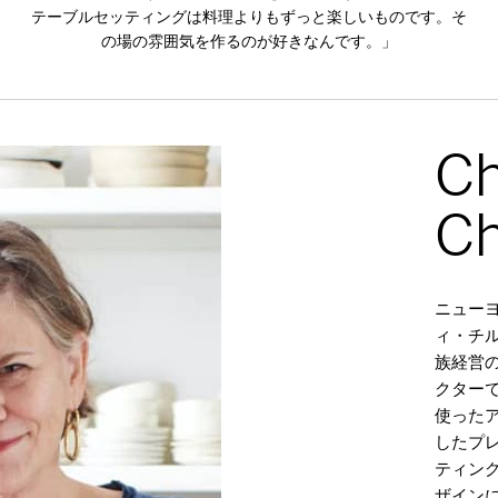
テーブルセッティングは料理よりもずっと楽しいものです。そ
の場の雰囲気を作るのが好きなんです。」
Ch
Ch
ニューヨ
ィ・チル
族経営の
クター
使った
したプ
ティン
ザインに