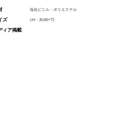
材
塩化ビニル・ポリエステル
イズ
cm：約46×71
ディア掲載