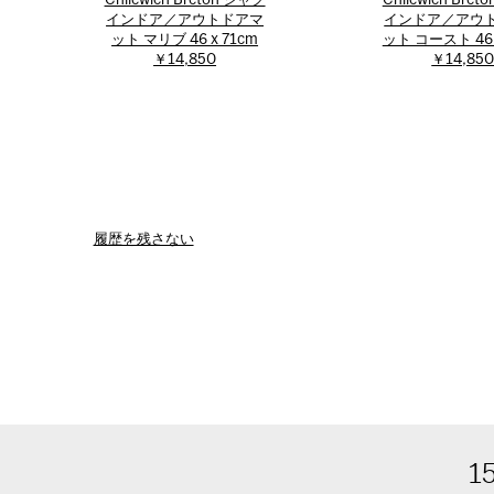
Chilewich Breton シャグ
Chilewich Bre
インドア／アウトドアマ
インドア／アウ
ット マリブ 46 x 71cm
ット コースト 46 
￥14,850
￥14,85
履歴を残さない
1