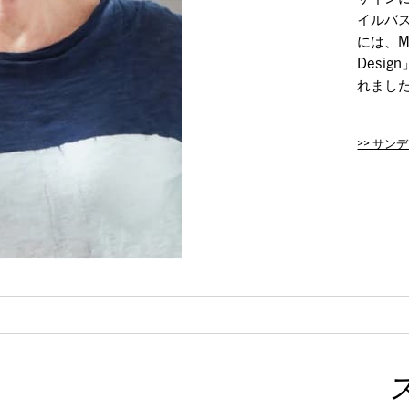
イルバス
には、MoM
Desig
れまし
>> サ