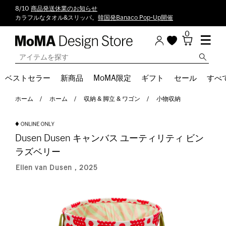
8/10
商品発送休業のお知らせ
カラフルなタオル&スリッパ。
韓国発Banaco Pop-Up開催
0
ベストセラー
新商品
MoMA限定
ギフト
セール
すべ
ホーム
ホーム
収納 & 脚立 & ワゴン
小物収納
Dusen Dusen キャンバス ユーティリティ ビン
ラズベリー
Ellen van Dusen，2025