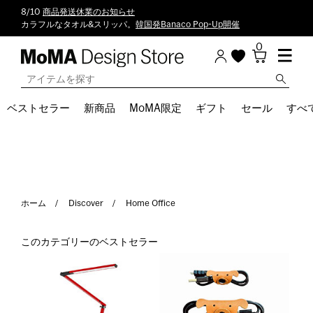
8/10
商品発送休業のお知らせ
カラフルなタオル&スリッパ。
韓国発Banaco Pop-Up開催
0
ベストセラー
新商品
MoMA限定
ギフト
セール
すべ
ホーム
Discover
Home Office
このカテゴリーのベストセラー