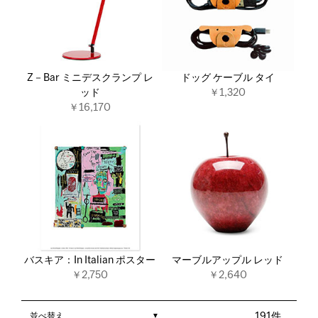
Z－Bar ミニデスクランプ レ
ドッグ ケーブル タイ
ッド
￥1,320
￥16,170
バスキア：In Italian ポスター
マーブルアップル レッド
￥2,750
￥2,640
並べ替え
191件