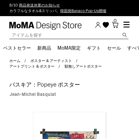
8/10
商品発送休業のお知らせ
カラフルなタオル&スリッパ。
韓国発Banaco Pop-Up開催
0
ベストセラー
新商品
MoMA限定
ギフト
セール
すべ
ホーム
ポスター & アーティスト
アートプリント & ポスター
額無しアートポスター
バスキア：Popeye ポスター
Jean-Michel Basquiat