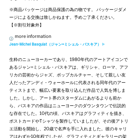
※商品パッケージは商品保護の為の物です。 パッケージダメ
ージによる交換は致しかねます。予めご了承ください。
【※割引対象外】
more information
Jean-Michel Basquiat（ジャン=ミシェル・バスキア）
生粋のニューヨーカーであり、1980年代のアートアイコンで
あるジャン=ミシェル・バスキアは、ギリシャ、ローマ、アフ
リカの芸術からジャズ、ポップカルチャー、そして親しい友
人だったアンディ・ウォーホールに代表される同年代のアー
ティストまで、幅広い要素を取り込んだ作品で人気を博しま
した。しかし、アート界のスターダムにあがるよりも前か
ら、バスキアの作品はニューヨークのダウンタウンで伝説的
な存在でした。10代の頃、バスキアはグラフィティを描き、
ポストカードやTシャツを製作していましたが、その後アトリ
エ活動を開始し、20歳で名声を手に入れました。彼のキャリ
アはわずか10年程でしたが、グラフィティとギャラリーの架