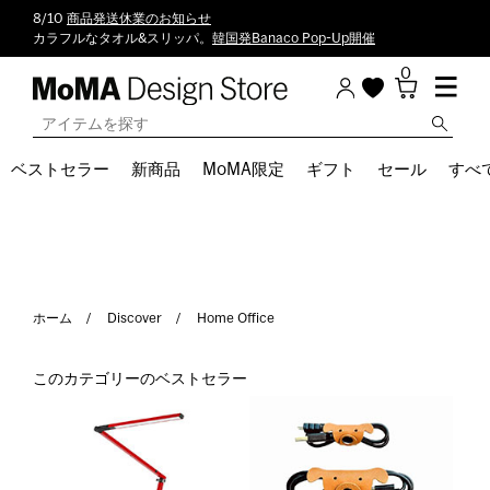
8/10
商品発送休業のお知らせ
カラフルなタオル&スリッパ。
韓国発Banaco Pop-Up開催
0
ベストセラー
新商品
MoMA限定
ギフト
セール
すべ
ホーム
Discover
Home Office
このカテゴリーのベストセラー