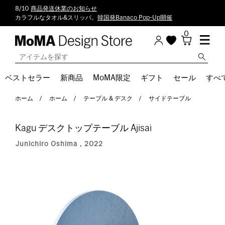
8/10
商品発送休業のお知らせ
カラフルなタオル&スリッパ。
韓国発Banaco Pop-Up開催
0
ベストセラー
新商品
MoMA限定
ギフト
セール
すべ
ホーム
ホーム
テーブル & デスク
サイドテーブル
Kagu デスクトップテーブル Ajisai
Junichiro Oshima，2022