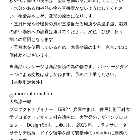
きや化学雑巾の使用は、塗装を傷めるため避けてください。
・水分のある物や熱い物を直接置かないようにしてくださ
い。輪染みやコゲ、変形の原因になります。
・直射日光や冷暖房の風が直接当たる場所や高温多湿、湿気
の多い場所への設置は避けてください。変色、ひび、反り、
割れの原因となります。
・天然木を使用しているため、木目や節の出方、色合いには
個体差がございます。
※商品パッケージは商品保護の為の物です。 パッケージダメ
ージによる交換は致しかねます。予めご了承ください。
【※割引対象外】
more information
大島淳一郎
プロダクトデザイナー。1992 年兵庫生まれ。神戸芸術工科大
学プロダクトデザイン科在籍中に、大学発のデザインプロジ
ェクト「Design Soil」に参加し、2013 年、ミラノサローネ
サテリテ出展。ドイツ留学を経て安積伸のa studio に勤務の