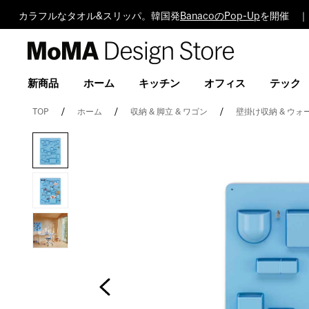
カラフルなタオル&スリッパ。韓国発
BanacoのPop-Up
を開催 ｜
MoMA
Design
Store
新商品
ホーム
キッチン
オフィス
テック
TOP
ホーム
収納 & 脚立 & ワゴン
壁掛け収納 & ウォ