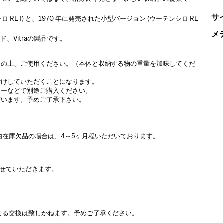
サ
 RE I) と、1970 年に発売された小型バージョン (ウーテンシロ RE
メ
、Vitraの製品です。
めの上、ご使用ください。（本体と収納する物の重量を加味してくだ
付けしていただくことになります。
ターなどで別途ご購入ください。
ざいます。予めご了承下さい。
内在庫欠品の場合は、4～5ヶ月程いただいております。
させていただきます。
よる交換は致しかねます。予めご了承ください。