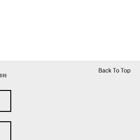
Back To Top
Back To Top
算時