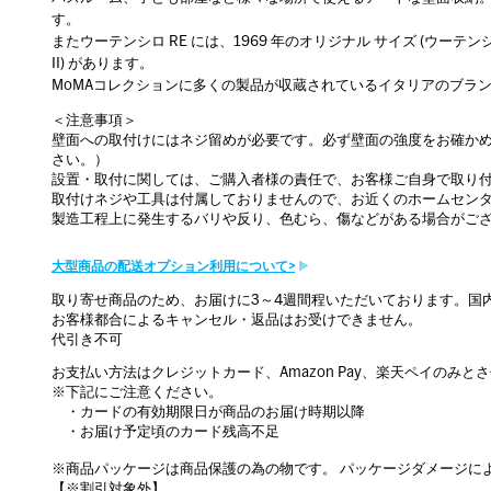
す。
またウーテンシロ RE には、1969 年のオリジナル サイズ (ウーテンシロ
II) があります。
MoMAコレクションに多くの製品が収蔵されているイタリアのブランド
＜注意事項＞
壁面への取付けにはネジ留めが必要です。必ず壁面の強度をお確か
さい。）
設置・取付に関しては、ご購入者様の責任で、お客様ご自身で取り
取付けネジや工具は付属しておりませんので、お近くのホームセン
製造工程上に発生するバリや反り、色むら、傷などがある場合がご
大型商品の配送オプション利用について>
取り寄せ商品のため、お届けに3～4週間程いただいております。国
お客様都合によるキャンセル・返品はお受けできません。
代引き不可
お支払い方法はクレジットカード、Amazon Pay、楽天ペイのみと
※下記にご注意ください。
・カードの有効期限日が商品のお届け時期以降
・お届け予定頃のカード残高不足
※商品パッケージは商品保護の為の物です。 パッケージダメージに
【※割引対象外】