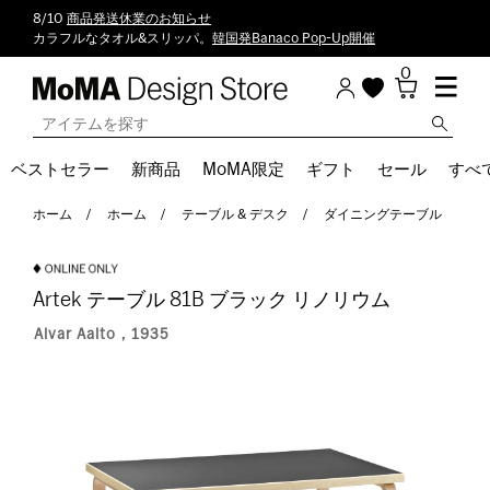
8/10
商品発送休業のお知らせ
カラフルなタオル&スリッパ。
韓国発Banaco Pop-Up開催
0
ベストセラー
新商品
MoMA限定
ギフト
セール
すべ
ホーム
ホーム
テーブル & デスク
ダイニングテーブル
Artek テーブル 81B ブラック リノリウム
Alvar Aalto，1935