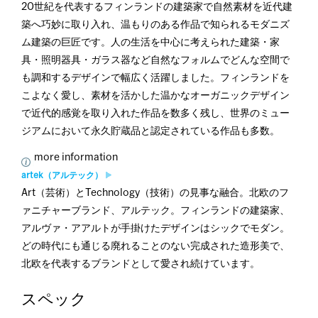
20世紀を代表するフィンランドの建築家で自然素材を近代建
築へ巧妙に取り入れ、温もりのある作品で知られるモダニズ
ム建築の巨匠です。人の生活を中心に考えられた建築・家
具・照明器具・ガラス器など自然なフォルムでどんな空間で
も調和するデザインで幅広く活躍しました。フィンランドを
こよなく愛し、素材を活かした温かなオーガニックデザイン
で近代的感覚を取り入れた作品を数多く残し、世界のミュー
ジアムにおいて永久貯蔵品と認定されている作品も多数。
more information
artek（アルテック）
Art（芸術）とTechnology（技術）の見事な融合。北欧のフ
ァニチャーブランド、アルテック。フィンランドの建築家、
アルヴァ・アアルトが手掛けたデザインはシックでモダン。
どの時代にも通じる廃れることのない完成された造形美で、
北欧を代表するブランドとして愛され続けています。
スペック