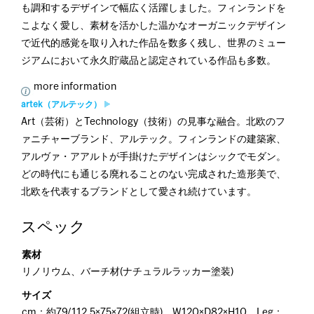
も調和するデザインで幅広く活躍しました。フィンランドを
こよなく愛し、素材を活かした温かなオーガニックデザイン
で近代的感覚を取り入れた作品を数多く残し、世界のミュー
ジアムにおいて永久貯蔵品と認定されている作品も多数。
more information
artek（アルテック）
Art（芸術）とTechnology（技術）の見事な融合。北欧のフ
ァニチャーブランド、アルテック。フィンランドの建築家、
アルヴァ・アアルトが手掛けたデザインはシックでモダン。
どの時代にも通じる廃れることのない完成された造形美で、
北欧を代表するブランドとして愛され続けています。
スペック
素材
リノリウム、バーチ材(ナチュラルラッカー塗装)
サイズ
cm：約79/112.5×75×72(組立時)、W120×D82×H10 Leg：