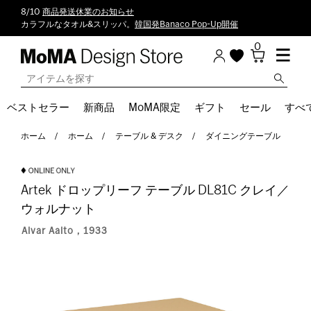
8/10
商品発送休業のお知らせ
カラフルなタオル&スリッパ。
韓国発Banaco Pop-Up開催
0
ベストセラー
新商品
MoMA限定
ギフト
セール
すべ
ホーム
ホーム
テーブル & デスク
ダイニングテーブル
Artek ドロップリーフ テーブル DL81C クレイ／
ウォルナット
Alvar Aalto，1933