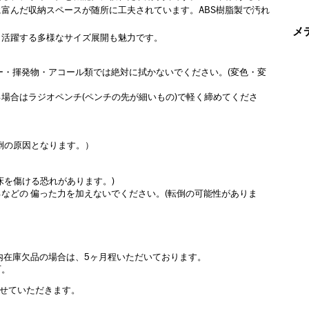
富んだ収納スペースが随所に工夫されています。ABS樹脂製で汚れ
メ
も活躍する多様なサイズ展開も魅力です。
ー・揮発物・アコール類では絶対に拭かないでください。(変色・変
場合はラジオペンチ(ペンチの先が細いもの)で軽く締めてくださ
倒の原因となります。）
床を傷ける恐れがあります。)
などの 偏った力を加えないでください。(転倒の可能性がありま
内在庫欠品の場合は、5ヶ月程いただいております。
可。
させていただきます。