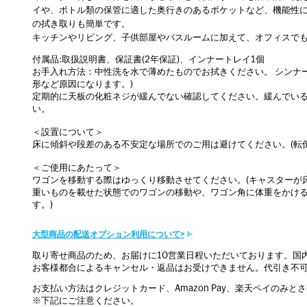
イや、ボトル類の保管に適した奥行きのあるポケットなど、機能性に
の拭き取りも簡単です。
キッチンやリビング、子供部屋やバスルームに加えて、オフィスで
付属品:取扱説明書、保証書(2年保証)、インナートレイ1個
お手入れ方法：中性洗を水で薄めたものでお拭きください。 シンナ
形など原因になります。)
定期的に天板の化粧ネジが緩んでない確認してください。緩んでいる
い。
＜設置について＞
床に傾斜や段差のある不安定な場所でのご用は避けてください。(転
＜ご使用にあたって＞
ワゴンを移動する際はゆっくり移動させてください。(キャスターが
重いものを載せた状態でのワゴンの移動や、ワゴン角に体重をかける
す。)
大型商品の配送オプション利用について>
取り寄せ商品のため、お届けに10営業日程いただいております。国
お客様都合によるキャンセル・返品はお受けできません。代引き不
お支払い方法はクレジットカード、Amazon Pay、楽天ペイのみと
※下記にご注意ください。