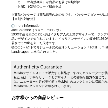
・カードの有効期限日が商品のお届け時期以降
・お届け予定頃のカード残高不足
※商品パッケージは商品保護の為の物です。 パッケージダメージに
【※割引対象外】
more information
Joe Colombo（ジョエ・コロンボ）
1930年生まれのコロンボはイタリア人の工業デザイナーで、ラン
品のデザインで知られています。イタリアンデザインの黄金期1960
若さでこの世を去った天才です。
彼のコンパクトでモジュール式の生活ソリューション『Total Furnishing U
Landscape」に出品されました。
Authenticity Guarantee
MoMAデザインストアで販売する製品は、すべてキュレーターが
私たちは、丁寧なリサーチとデザイナーとの密接な協力を通じて、
は、ニューヨーク近代美術館（MoMA）のコレクションに収蔵さ
MoMAコレクションに収蔵されています。
お客様からの商品レビュー