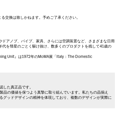
よる交換は致しかねます。予めご了承ください。
プやドアノブ、パイプ、家具、さらには空調装置など、さまざまな日用
年代を彗星のごとく駆け抜け、数多くのプロダクトを残して41歳の
nit』は1972年のMoMA展「Italy：The Domestic
承認した真正品です。
製品の価値を保つよう真摯に取り組んでいます。私たちの品揃え
れるグッドデザインの精神を体現しており、複数のデザインが実際に