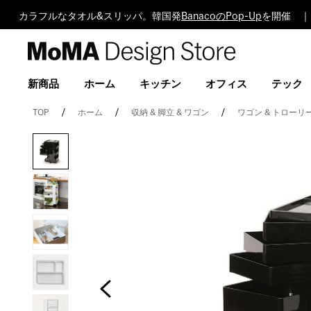
カラフルなタオル&スリッパ。韓国発
BanacoのPop-Up
を開催 ｜
MoMA
Design
Store
新商品
ホーム
キッチン
オフィス
テック
TOP
ホーム
収納 & 脚立 & ワゴン
ワゴン & トローリ