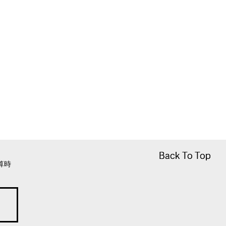
Back To Top
Back To Top
算時