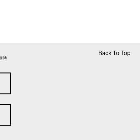
Back To Top
Back To Top
算時