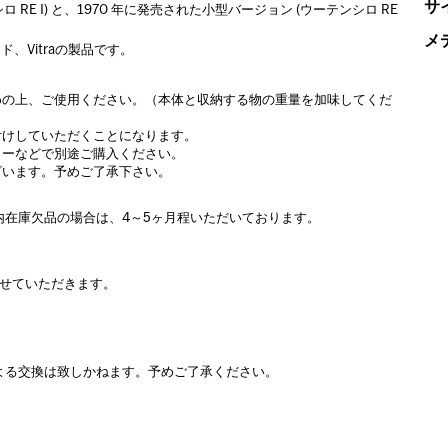
サ
 RE I) と、1970 年に発売された小型バージョン (ウーテンシロ RE
メ
、Vitraの製品です。
めの上、ご使用ください。（本体と収納する物の重量を加味してくだ
付けしていただくことになります。
ターなどで別途ご購入ください。
ざいます。予めご了承下さい。
内在庫欠品の場合は、4～5ヶ月程いただいております。
させていただきます。
よる交換は致しかねます。予めご了承ください。