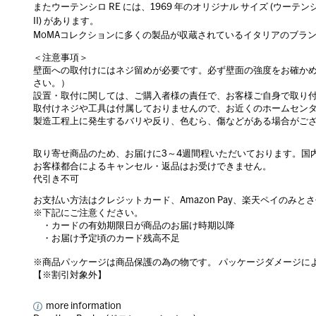
またウーテンシロ RE には、1969 年のオリジナル サイズ (ウーテンシロ
II) があります。
MoMAコレクションに多くの製品が収蔵されているイタリアのブランド
＜注意事項＞
壁面への取付けにはネジ留めが必要です。必ず壁面の強度をお確か
さい。）
設置・取付に関しては、ご購入者様の責任で、お客様ご自身で取り
取付けネジや工具は付属しておりませんので、お近くのホームセン
製造工程上に発生するバリや反り、色むら、傷などがある場合がご
取り寄せ商品のため、お届けに3～4週間程いただいております。国
お客様都合によるキャンセル・返品はお受けできません。
代引き不可
お支払い方法はクレジットカード、Amazon Pay、楽天ペイのみと
※下記にご注意ください。
・カードの有効期限日が商品のお届け時期以降
・お届け予定頃のカード残高不足
※商品パッケージは商品保護の為の物です。 パッケージダメージに
【※割引対象外】
more information