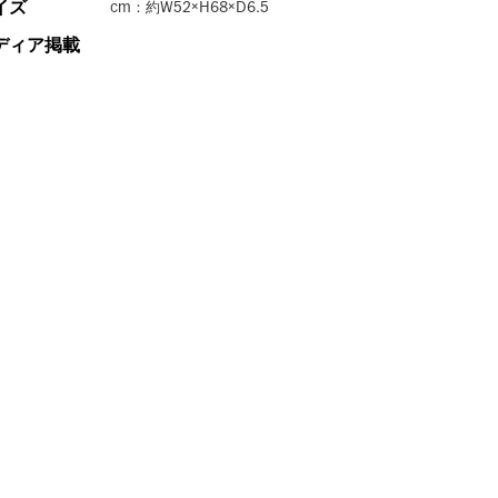
イズ
cm：約W52×H68×D6.5
ディア掲載