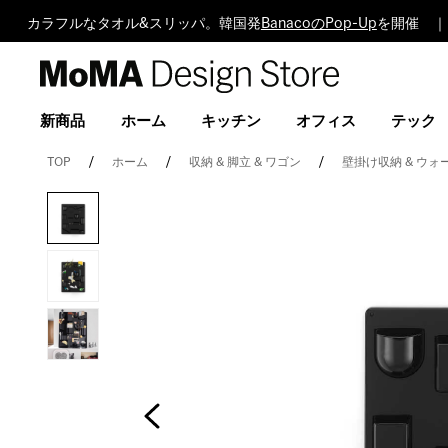
カラフルなタオル&スリッパ。韓国発
BanacoのPop-Up
を開催 ｜
MoMA
Design
Store
新商品
ホーム
キッチン
オフィス
テック
TOP
ホーム
収納 & 脚立 & ワゴン
壁掛け収納 & ウォ