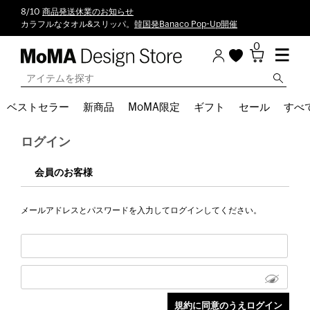
8/10
商品発送休業のお知らせ
カラフルなタオル&スリッパ。
韓国発Banaco Pop-Up開催
0
ベストセラー
新商品
MoMA限定
ギフト
セール
すべ
ログイン
会員のお客様
メールアドレスとパスワードを入力してログインしてください。