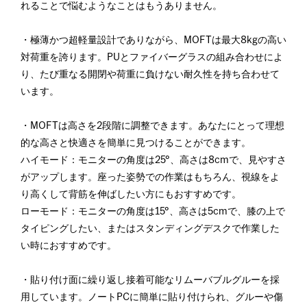
れることで悩むようなことはもうありません。
・極薄かつ超軽量設計でありながら、MOFTは最大8kgの高い
対荷重を誇ります。PUとファイバーグラスの組み合わせによ
り、たび重なる開閉や荷重に負けない耐久性を持ち合わせて
います。
・MOFTは高さを2段階に調整できます。あなたにとって理想
的な高さと快適さを簡単に見つけることができます。
ハイモード：モニターの角度は25°、高さは8cmで、見やすさ
がアップします。座った姿勢での作業はもちろん、視線をよ
り高くして背筋を伸ばしたい方にもおすすめです。
ローモード：モニターの角度は15°、高さは5cmで、膝の上で
タイピングしたい、またはスタンディングデスクで作業した
い時におすすめです。
・貼り付け面に繰り返し接着可能なリムーバブルグルーを採
用しています。ノートPCに簡単に貼り付けられ、グルーや傷