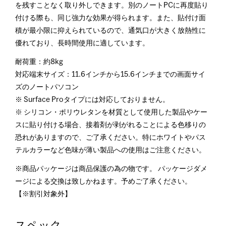
を残すことなく取り外しできます。別のノートPCに再度貼り
付ける際も、同じ強力な効果が得られます。また、貼付け面
積が最小限に抑えられているので、通気口が大きく放熱性に
優れており、長時間使用に適しています。
耐荷重：約8kg
対応端末サイズ：11.6インチから15.6インチまでの画面サイ
ズのノートパソコン
※ Surface Proタイプには対応しておりません。
※ シリコン・ポリウレタンを材質として使用した製品やケー
スに貼り付ける場合、接着剤が剥がれることによる色移りの
恐れがありますので、ご了承ください。特にホワイトやパス
テルカラーなど色味が薄い製品への使用はご注意ください。
※商品パッケージは商品保護の為の物です。 パッケージダメ
ージによる交換は致しかねます。予めご了承ください。
【※割引対象外】
スペック