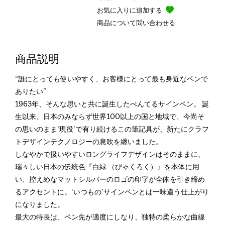
お気に入りに追加する
商品について問い合わせる
商品説明
“誰にとっても使いやすく、お客様にとって最も身近なペンで
ありたい”
1963年、そんな思いと共に誕生したぺんてるサインペン。 誕
生以来、日本のみならず世界100以上の国と地域で、今尚そ
の思いのまま‘現役’で有り続けるこの筆記具が、新たにクラフ
トデザインテクノロジーの息吹を纏いました。
しなやかで扱いやすいロングライフデザインはそのままに、
瑞々しい日本の伝統色『白緑 （びゃくろく）』を本体に用
い、控えめなマットシルバーのロゴの印字が全体を引き締め
るアクセントに。‘いつもの’サインペンとは一味違う仕上がり
になりました。
最大の特長は、ペン先が適度にしなり、独特の柔らかな曲線