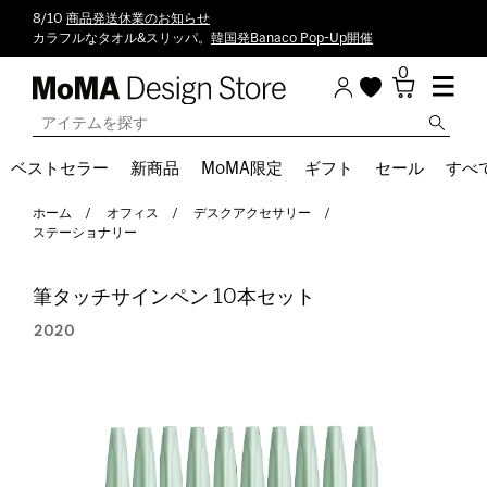
8/10
商品発送休業のお知らせ
カラフルなタオル&スリッパ。
韓国発Banaco Pop-Up開催
0
ベストセラー
新商品
MoMA限定
ギフト
セール
すべ
ホーム
オフィス
デスクアクセサリー
ステーショナリー
筆タッチサインペン 10本セット
2020