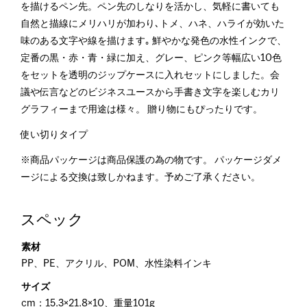
を描けるペン先。ペン先のしなりを活かし、気軽に書いても
自然と描線にメリハリが加わり､トメ、ハネ、ハライが効いた
味のある文字や線を描けます｡ 鮮やかな発色の水性インクで、
定番の黒・赤・青・緑に加え、グレー、ピンク等幅広い10色
をセットを透明のジップケースに入れセットにしました。会
議や伝言などのビジネスユースから手書き文字を楽しむカリ
グラフィーまで用途は様々。 贈り物にもぴったりです。
使い切りタイプ
※商品パッケージは商品保護の為の物です。 パッケージダメ
ージによる交換は致しかねます。予めご了承ください。
スペック
素材
PP、PE、アクリル、POM、水性染料インキ
サイズ
cm：15.3×21.8×10、重量101g