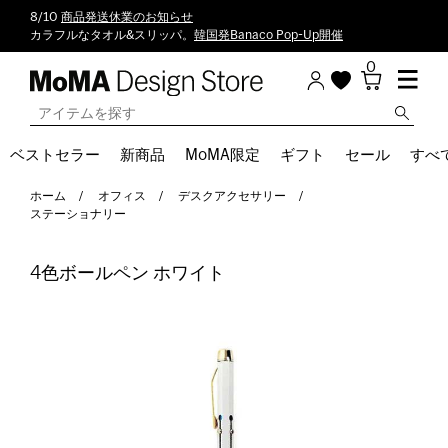
8/10
商品発送休業のお知らせ
カラフルなタオル&スリッパ。
韓国発Banaco Pop-Up開催
0
ベストセラー
新商品
MoMA限定
ギフト
セール
すべ
ホーム
オフィス
デスクアクセサリー
ステーショナリー
4色ボールペン ホワイト