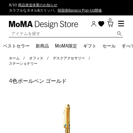
8/10
商品発送休業のお知らせ
カラフルなタオル&スリッパ。
韓国発Banaco Pop-Up開催
0
ベストセラー
新商品
MoMA限定
ギフト
セール
すべ
ホーム
オフィス
デスクアクセサリー
ステーショナリー
4色ボールペン ゴールド