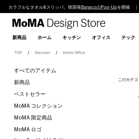
カラフルなタオル&スリッパ。韓国発
BanacoのPop-Up
を開催 ｜
MoMA
Design
Store
新商品
ホーム
キッチン
オフィス
テック
TOP
Discover
Home Office
すべてのアイテム
このカテゴ
新商品
ベストセラー
MoMA コレクション
MoMA 限定商品
MoMA ロゴ