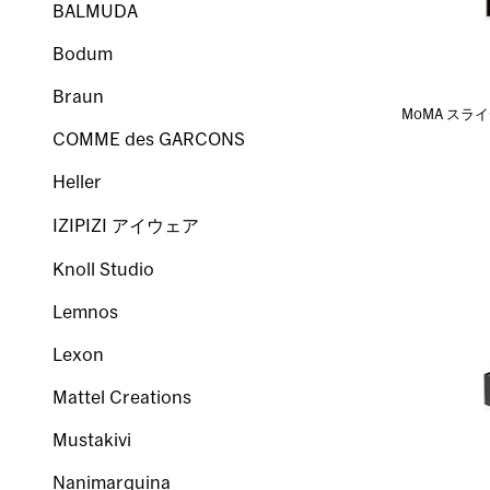
BALMUDA
Bodum
Braun
MoMA スラ
COMME des GARCONS
Heller
IZIPIZI アイウェア
Knoll Studio
Lemnos
Lexon
Mattel Creations
Mustakivi
Nanimarquina