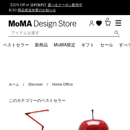
【10% Off or 送料無料】
選べるクーポン配布中
8/10
商品発送休業のお知らせ
0
ベストセラー
新商品
MoMA限定
ギフト
セール
すべ
ホーム
Discover
Home Office
このカテゴリーのベストセラー