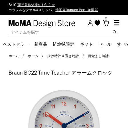
8/10
商品発送休業のお知らせ
カラフルなタオル&スリッパ。
韓国発Banaco Pop-Up開催
0
ベストセラー
新商品
MoMA限定
ギフト
セール
すべ
ホーム
ホーム
掛け時計 & 置き時計
目覚まし時計
Braun BC22 Time Teacher アラームクロック