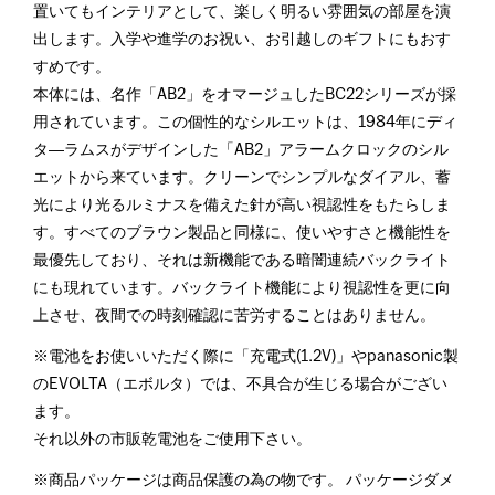
置いてもインテリアとして、楽しく明るい雰囲気の部屋を演
出します。入学や進学のお祝い、お引越しのギフトにもおす
すめです。
本体には、名作「AB2」をオマージュしたBC22シリーズが採
用されています。この個性的なシルエットは、1984年にディ
タ―ラムスがデザインした「AB2」アラームクロックのシル
エットから来ています。クリーンでシンプルなダイアル、蓄
光により光るルミナスを備えた針が高い視認性をもたらしま
す。すべてのブラウン製品と同様に、使いやすさと機能性を
最優先しており、それは新機能である暗闇連続バックライト
にも現れています。バックライト機能により視認性を更に向
上させ、夜間での時刻確認に苦労することはありません。
※電池をお使いいただく際に「充電式(1.2V)」やpanasonic製
のEVOLTA（エボルタ）では、不具合が生じる場合がござい
ます。
それ以外の市販乾電池をご使用下さい。
※商品パッケージは商品保護の為の物です。 パッケージダメ