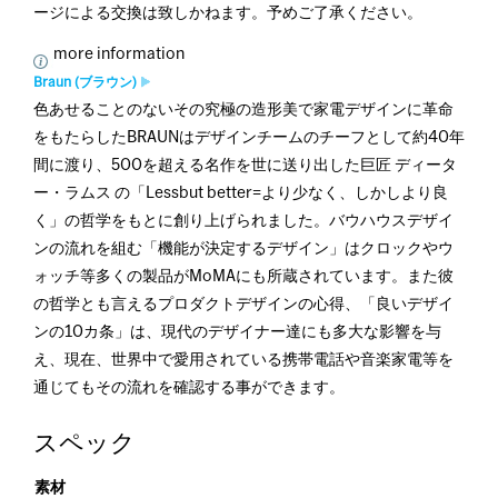
ージによる交換は致しかねます。予めご了承ください。
more information
Braun (ブラウン)
色あせることのないその究極の造形美で家電デザインに革命
をもたらしたBRAUNはデザインチームのチーフとして約40年
間に渡り、500を超える名作を世に送り出した巨匠 ディータ
ー・ラムス の「Lessbut better=より少なく、しかしより良
く」の哲学をもとに創り上げられました。バウハウスデザイ
ンの流れを組む「機能が決定するデザイン」はクロックやウ
ォッチ等多くの製品がMoMAにも所蔵されています。また彼
の哲学とも言えるプロダクトデザインの心得、「良いデザイ
ンの10カ条」は、現代のデザイナー達にも多大な影響を与
え、現在、世界中で愛用されている携帯電話や音楽家電等を
通じてもその流れを確認する事ができます。
スペック
素材