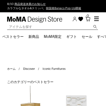
8/10
商品発送休業のお知らせ
カラフルなタオル&スリッパ。
韓国発Banaco Pop-Up開催
0
ベストセラー
新商品
MoMA限定
ギフト
セール
すべ
ホーム
Discover
Iconic Furnitures
このカテゴリーのベストセラー