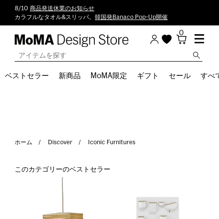
8/10
商品発送休業のお知らせ
カラフルなタオル&スリッパ。
韓国発Banaco Pop-Up開催
0
ベストセラー
新商品
MoMA限定
ギフト
セール
すべ
ホーム
Discover
Iconic Furnitures
このカテゴリーのベストセラー