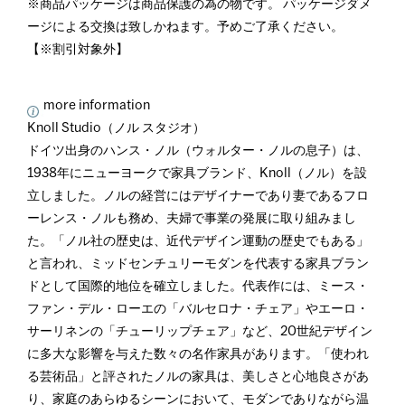
※商品パッケージは商品保護の為の物です。 パッケージダメ
ージによる交換は致しかねます。予めご了承ください。
【※割引対象外】
more information
Knoll Studio（ノル スタジオ）
ドイツ出身のハンス・ノル（ウォルター・ノルの息子）は、
1938年にニューヨークで家具ブランド、Knoll（ノル）を設
立しました。ノルの経営にはデザイナーであり妻であるフロ
ーレンス・ノルも務め、夫婦で事業の発展に取り組みまし
た。「ノル社の歴史は、近代デザイン運動の歴史でもある」
と言われ、ミッドセンチュリーモダンを代表する家具ブラン
ドとして国際的地位を確立しました。代表作には、ミース・
ファン・デル・ローエの「バルセロナ・チェア」やエーロ・
サーリネンの「チューリップチェア」など、20世紀デザイン
に多大な影響を与えた数々の名作家具があります。「使われ
る芸術品」と評されたノルの家具は、美しさと心地良さがあ
り、家庭のあらゆるシーンにおいて、モダンでありながら温