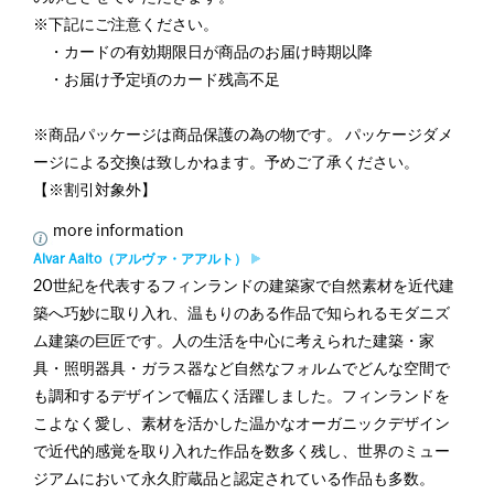
※下記にご注意ください。
・カードの有効期限日が商品のお届け時期以降
・お届け予定頃のカード残高不足
※商品パッケージは商品保護の為の物です。 パッケージダメ
ージによる交換は致しかねます。予めご了承ください。
【※割引対象外】
more information
Alvar Aalto（アルヴァ・アアルト）
20世紀を代表するフィンランドの建築家で自然素材を近代建
築へ巧妙に取り入れ、温もりのある作品で知られるモダニズ
ム建築の巨匠です。人の生活を中心に考えられた建築・家
具・照明器具・ガラス器など自然なフォルムでどんな空間で
も調和するデザインで幅広く活躍しました。フィンランドを
こよなく愛し、素材を活かした温かなオーガニックデザイン
で近代的感覚を取り入れた作品を数多く残し、世界のミュー
ジアムにおいて永久貯蔵品と認定されている作品も多数。