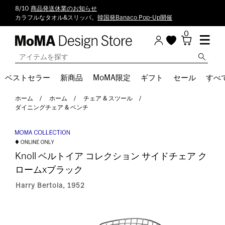
8/10
商品発送休業のお知らせ
カラフルなタオル&スリッパ。
韓国発Banaco Pop-Up開催
0
ベストセラー
新商品
MoMA限定
ギフト
セール
すべ
ホーム
ホーム
チェア & スツール
ダイニングチェア & ベンチ
Knoll ベルトイア コレクション サイドチェア ク
ロームxブラック
Harry Bertoia, 1952