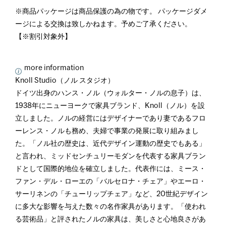
※商品パッケージは商品保護の為の物です。 パッケージダメ
ージによる交換は致しかねます。予めご了承ください。
【※割引対象外】
more information
Knoll Studio（ノル スタジオ）
ドイツ出身のハンス・ノル（ウォルター・ノルの息子）は、
1938年にニューヨークで家具ブランド、Knoll（ノル）を設
立しました。ノルの経営にはデザイナーであり妻であるフロ
ーレンス・ノルも務め、夫婦で事業の発展に取り組みまし
た。「ノル社の歴史は、近代デザイン運動の歴史でもある」
と言われ、ミッドセンチュリーモダンを代表する家具ブラン
ドとして国際的地位を確立しました。代表作には、ミース・
ファン・デル・ローエの「バルセロナ・チェア」やエーロ・
サーリネンの「チューリップチェア」など、20世紀デザイン
に多大な影響を与えた数々の名作家具があります。「使われ
る芸術品」と評されたノルの家具は、美しさと心地良さがあ